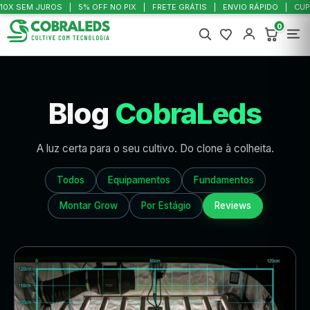
10X SEM JUROS
5% OFF NO PIX
FRETE GRÁTIS
ENVIO RÁPIDO
CUP
0
Blog
CobraLeds
A luz certa para o seu cultivo. Do clone à colheita.
Todos
Equipamentos
Fundamentos
Montar Grow
Por Estágio
Reviews