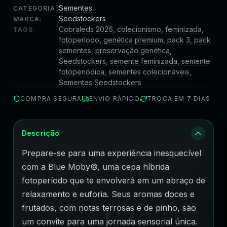
Sementes
CATEGORIA:
Seedstockers
MARCA:
Cobraleds 2026
,
colecionismo
,
feminizada
,
TAGS:
fotoperíodo
,
genética premium
,
pack 3
,
pack
sementes
,
preservação genética
,
Seedstockers
,
semente feminizada
,
semente
fotoperiódica
,
sementes colecionáveis
,
Sementes Seedstockers
COMPRA SEGURA
ENVIO RÁPIDO
TROCA EM 7 DIAS
Descrição
Prepare-se para uma experiência inesquecível
com a Blue Moby©, uma cepa híbrida
fotoperíodo que te envolverá em um abraço de
relaxamento e euforia. Seus aromas doces e
frutados, com notas terrosas e de pinho, são
um convite para uma jornada sensorial única.