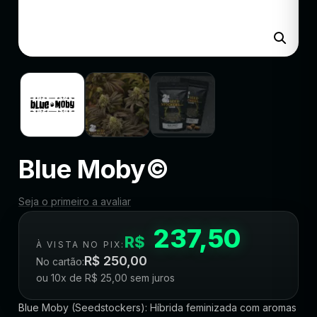
Blue Moby©
Seja o primeiro a avaliar
237,50
R$
À VISTA NO PIX:
R$
250,00
No cartão:
ou 10x de
R$
25,00
sem juros
Blue Moby (Seedstockers): Híbrida feminizada com aromas