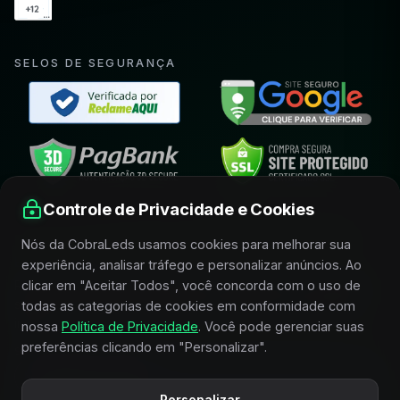
SELOS DE SEGURANÇA
Controle de Privacidade e Cookies
FIQUE POR DENTRO E RECEBA CONDIÇÕES
Nós da CobraLeds usamos cookies para melhorar sua
ESPECIAIS
experiência, analisar tráfego e personalizar anúncios. Ao
clicar em "Aceitar Todos", você concorda com o uso de
Receba novidades, lançamentos, promoções e conteúdos
selecionados sobre iluminação, acessórios e horticultura
todas as categorias de cookies em conformidade com
indoor.
nossa
Política de Privacidade
. Você pode gerenciar suas
preferências clicando em "Personalizar".
SEU MELHOR E-MAIL
Personalizar