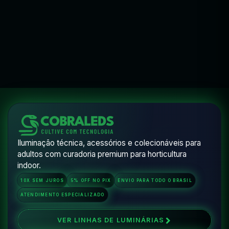
COMPRAR PELO WHATSAPP
COMPRAR
VER OPÇÕES
V
Flora Wear
Iluminação técnica, acessórios e colecionáveis para
adultos com curadoria premium para horticultura
indoor.
10X SEM JUROS
5% OFF NO PIX
ENVIO PARA TODO O BRASIL
ATENDIMENTO ESPECIALIZADO
VER LINHAS DE LUMINÁRIAS