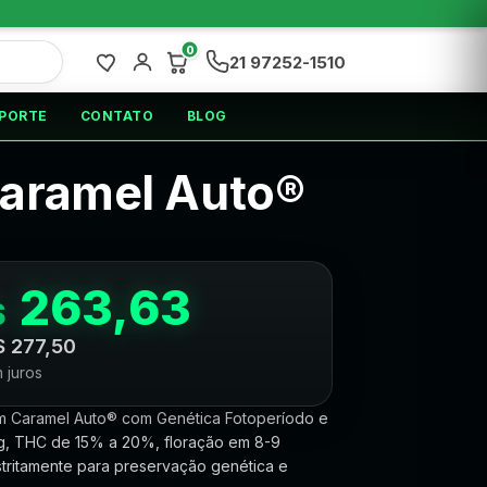
0
21 97252-1510
PORTE
CONTATO
BLOG
aramel Auto®
263,63
$
$
277,50
 juros
 Caramel Auto® com Genética Fotoperíodo e
ng, THC de 15% a 20%, floração em 8-9
stritamente para preservação genética e