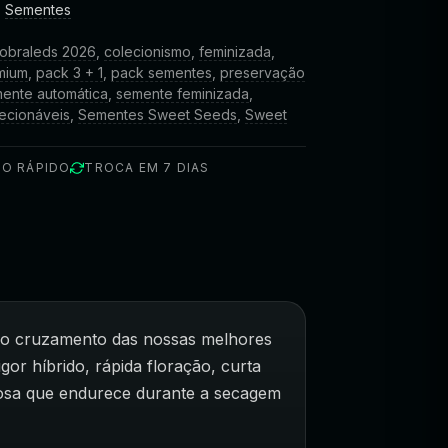
,
Sementes
obraleds 2026
,
colecionismo
,
feminizada
,
mium
,
pack 3 + 1
,
pack sementes
,
preservação
ente automática
,
semente feminizada
,
ecionáveis
,
Sementes Sweet Seeds
,
Sweet
IO RÁPIDO
TROCA EM 7 DIAS
 do cruzamento das nossas melhores
or híbrido, rápida floração, curta
ajosa que endurece durante a secagem