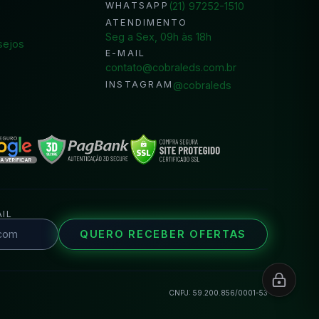
a
(21) 97252-1510
WHATSAPP
ATENDIMENTO
Seg a Sex, 09h às 18h
sejos
E-MAIL
contato@cobraleds.com.br
@cobraleds
INSTAGRAM
IL
QUERO RECEBER OFERTAS
CNPJ: 59.200.856/0001-53