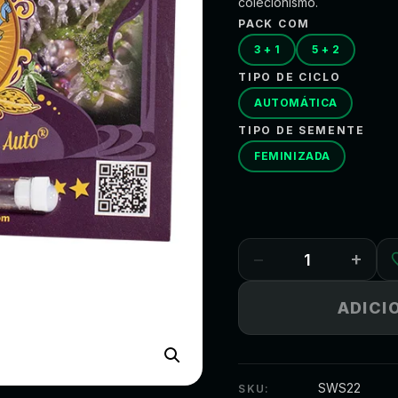
colecionismo.
PACK COM
3 + 1
5 + 2
TIPO DE CICLO
AUTOMÁTICA
TIPO DE SEMENTE
FEMINIZADA
−
+
ADICI
SWS22
SKU: