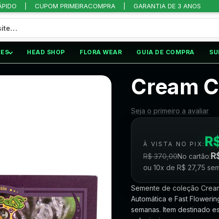
ÁPIDO
CUPOM PRIMEIRACOMPRA
GARANTIA DE 3 ANOS
ES
HEAD SHOP
FLORA WEAR
GUIA DE COMPRA
SU
CREAM CARAMEL AUTO®
Cream C
Seja o primeiro a avaliar
R
À VISTA NO PIX:
R
R$
370,00
No cartão:
ou 10x de
R$
27,75
sem
Semente de coleção Cream
Automática e Fast Floweri
semanas. Item destinado e