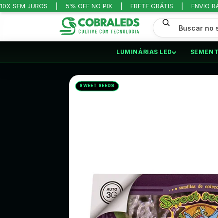
10X SEM JUROS
5% OFF NO PIX
FRETE GRÁTIS
ENVIO R
LUMINÁRIAS LED
SEMENT
INÍCIO
/
SEMENTES
/
AUTOMÁTICAS
/
SWEET SEEDS