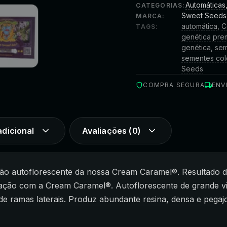
Automáticas
CATEGORIAS:
Sweet Seeds
MARCA:
automática
,
C
TAGS:
genética pre
genética
,
sem
sementes col
Seeds
COMPRA SEGURA
ENV
dicional
Avaliações (0)
são autoflorescente da nossa Cream Caramel®. Resultado
ração com a Cream Caramel®. Autoflorescente de grande vig
 de ramas laterais. Produz abundante resina, densa e peg