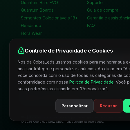
Quantum Bars EVO
Suporte
Quantum Boards
Guia de compra
Sementes Colecionáveis 18+
Garantia e assistênci
Headshop
FAQ
Flora Wear
FORMAS DE PAGAMENTO
Controle de Privacidade e Cookies
Nós da CobraLeds usamos cookies para melhorar sua ex
analisar tráfego e personalizar anúncios. Ao clicar em "A
você concorda com o uso de todas as categorias de co
conformidade com nossa
Política de Privacidade
. Você 
FIQUE POR DENTRO E RECEBA CONDIÇÕES
suas preferências clicando em "Personalizar".
Receba novidades, lançamentos, promoções e conteúd
acessórios e horticultura indoor.
Personalizar
Recusar
18+ | Horticultura, cultivo indoor de plantas em geral e colecionáveis para adul
© 2026 Cobraleds Grow Shop. Todos os direitos reservados.