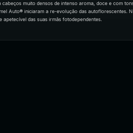
m cabeços muito densos de intenso aroma, doce e com tons 
el Auto® iniciaram a re-evolução das autoflorescentes. No 
 apetecível das suas irmãs fotodependentes.
SEU ESTILO COM IDENTIDADE
Peças e estampas autorais para vestir sua essência.