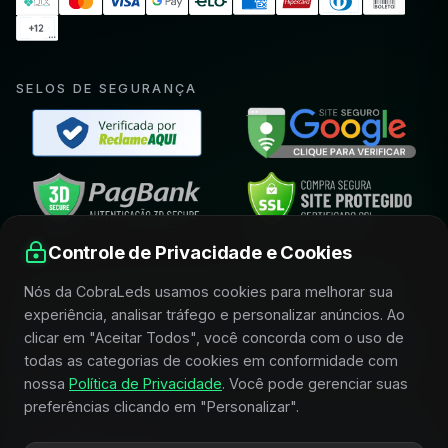
SELOS DE SEGURANÇA
Controle de Privacidade e Cookies
FIQUE POR DENTRO E RECEBA CONDIÇÕES
Nós da CobraLeds usamos cookies para melhorar sua
ESPECIAIS
experiência, analisar tráfego e personalizar anúncios. Ao
clicar em "Aceitar Todos", você concorda com o uso de
Receba novidades, lançamentos, promoções e conteúdos
selecionados sobre iluminação, acessórios e horticultura
todas as categorias de cookies em conformidade com
indoor.
nossa
Política de Privacidade
. Você pode gerenciar suas
preferências clicando em "Personalizar".
SEU MELHOR E-MAIL