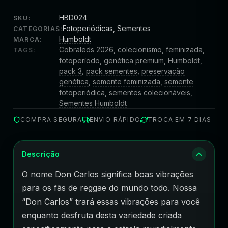
HBD024
SKU:
Fotoperiódicas
,
Sementes
CATEGORIAS:
Humboldt
MARCA:
Cobraleds 2026
,
colecionismo
,
feminizada
,
TAGS:
fotoperíodo
,
genética premium
,
Humboldt
,
pack 3
,
pack sementes
,
preservação
genética
,
semente feminizada
,
semente
fotoperiódica
,
sementes colecionáveis
,
Sementes Humboldt
COMPRA SEGURA
ENVIO RÁPIDO
TROCA EM 7 DIAS
Descrição
O nome Don Carlos significa boas vibrações
para os fãs de reggae do mundo todo. Nossa
“Don Carlos” trará essas vibrações para você
enquanto desfruta desta variedade criada