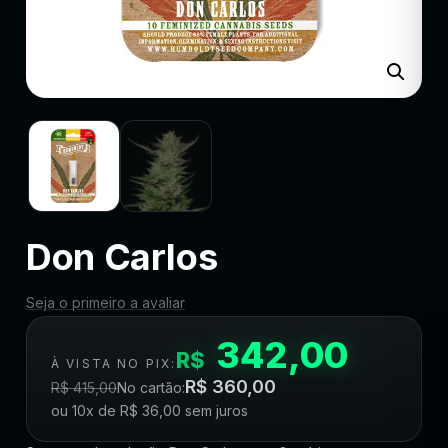
Don Carlos
Seja o primeiro a avaliar
342,00
R$
À VISTA NO PIX:
R$
360,00
R$
415,00
No cartão:
ou 10x de
R$
36,00
sem juros