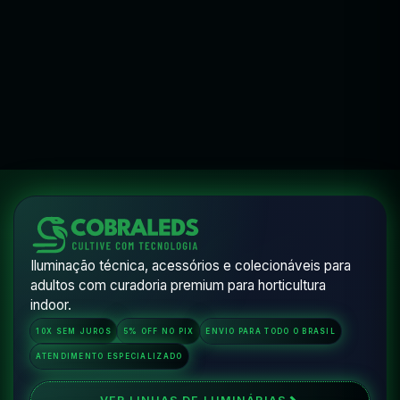
COMPRAR PELO WHATSAPP
COMPRAR
VER OPÇÕES
V
Flora Wear
Iluminação técnica, acessórios e colecionáveis para
adultos com curadoria premium para horticultura
indoor.
10X SEM JUROS
5% OFF NO PIX
ENVIO PARA TODO O BRASIL
ATENDIMENTO ESPECIALIZADO