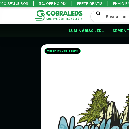
10X SEM JUROS
5% OFF NO PIX
FRETE GRÁTIS
ENVIO R
LUMINÁRIAS LED
SEMENT
INÍCIO
/
SEMENTES
/
FOTOPERIÓDICAS
GREEN HOUSE SEEDS