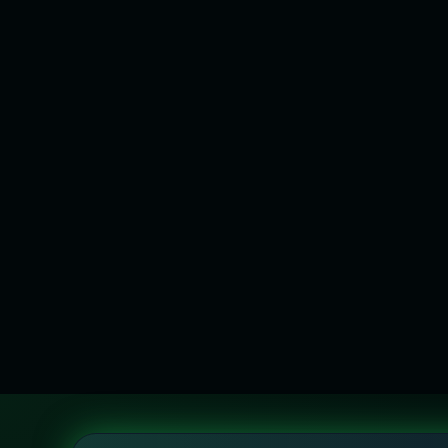
‹
À VISTA NO PIX
R$
80,75
R$
85,00
No cartão:
ou 10x de
R$
8,50
sem juros
COMPRAR PELO WHATSAPP
VER OPÇÕES
Flora Wear