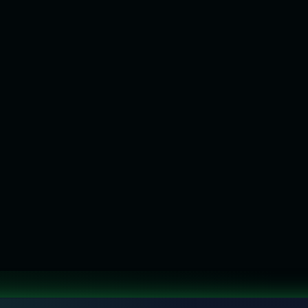
À VISTA NO PIX
À VISTA NO PIX
R$
80,75
R$
122,55
R$
85,00
R$
129,00
No cartão:
No cartão:
ou 10x de
R$
8,50
sem juros
ou 10x de
R$
12,90
sem juros
COMPRAR PELO WHATSAPP
COMPRAR PELO WHATSAPP
VER OPÇÕES
VER OPÇÕES
Flora Wear
Flora Wear