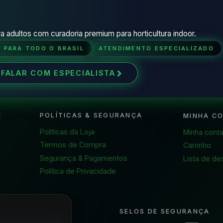
a adultos com curadoria premium para horticultura indoor.
O PARA TODO O BRASIL
ATENDIMENTO ESPECIALIZADO
FALAR COM ESPECIALISTA
POLÍTICAS & SEGURANÇA
E
MINHA C
Políticas da Loja
Minha cont
Termos de Compra
Carrinho
Segurança & Pagamentos
a
Lista de de
Política de Privacidade
SELOS DE SEGURANÇA