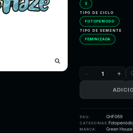
3
TIPO DE CICLO
FOTOPERÍODO
TIPO DE SEMENTE
FEMINIZADA
−
+
ADICI
GHF069
SKU:
Fotoperiódi
CATEGORIAS:
Green House
MARCA: