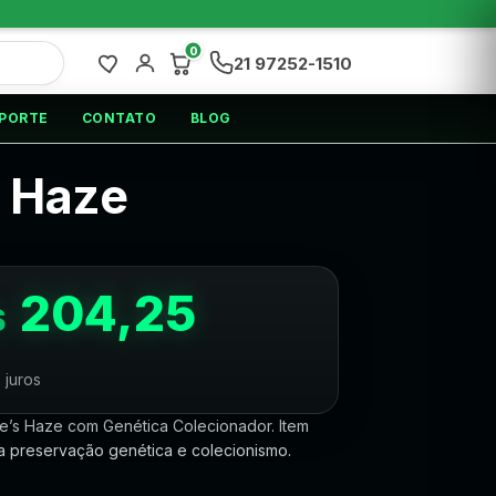
0
21 97252-1510
PORTE
CONTATO
BLOG
s Haze
204,25
$
 juros
e’s Haze com Genética Colecionador. Item
ra preservação genética e colecionismo.