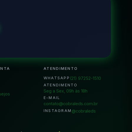
ONTA
ATENDIMENTO
a
(21) 97252-1510
WHATSAPP
ATENDIMENTO
Seg a Sex, 09h às 18h
sejos
E-MAIL
contato@cobraleds.com.br
@cobraleds
INSTAGRAM