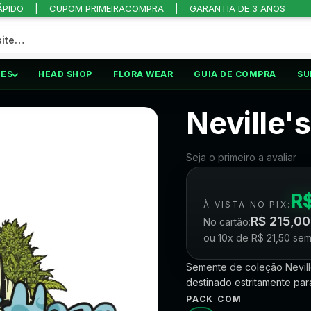
ÁPIDO
CUPOM PRIMEIRACOMPRA
GARANTIA DE 3 ANOS
ES
HEAD SHOP
FLORA WEAR
GUIA DE COMPRA
SU
/
NEVILLE’S HAZE
Neville'
Seja o primeiro a avaliar
R
À VISTA NO PIX:
R$
215,00
No cartão:
ou 10x de
R$
21,50
sem
Semente de coleção Nevill
destinado estritamente pa
PACK COM