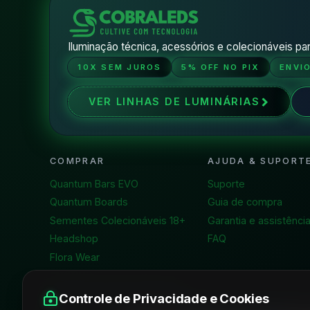
Iluminação técnica, acessórios e colecionáveis par
10X SEM JUROS
5% OFF NO PIX
ENVI
VER LINHAS DE LUMINÁRIAS
COMPRAR
AJUDA & SUPORT
Quantum Bars EVO
Suporte
Quantum Boards
Guia de compra
Sementes Colecionáveis 18+
Garantia e assistênci
Headshop
FAQ
Flora Wear
FORMAS DE PAGAMENTO
Controle de Privacidade e Cookies