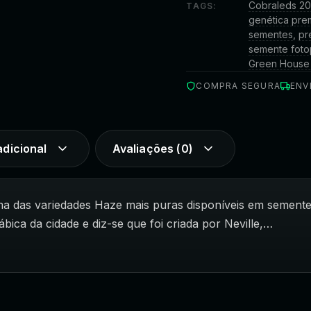
Cobraleds 2
TAGS:
genética pre
sementes
,
pr
semente foto
Green House
COMPRA SEGURA
ENV
dicional
Avaliações (0)
ma das variedades Haze mais puras disponíveis em semente
bica da cidade e diz-se que foi criada por Neville,…