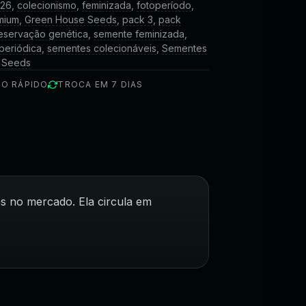
026
,
colecionismo
,
feminizada
,
fotoperíodo
,
mium
,
Green House Seeds
,
pack 3
,
pack
eservação genética
,
semente feminizada
,
periódica
,
sementes colecionáveis
,
Sementes
 Seeds
IO RÁPIDO
TROCA EM 7 DIAS
s no mercado. Ela circula em