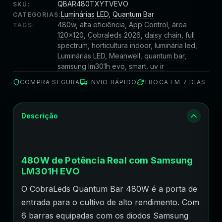
QBAR480TXYTVEVO
SKU:
Luminárias LED
,
Quantum Bar
CATEGORIAS:
480w
,
alta eficiência
,
App Control
,
área
TAGS:
120x120
,
Cobraleds 2026
,
daisy chain
,
full
spectrum
,
horticultura indoor
,
luminária led
,
Luminárias LED
,
Meanwell
,
quantum bar
,
samsung lm301h evo
,
smart
,
uv ir
COMPRA SEGURA
ENVIO RÁPIDO
TROCA EM 7 DIAS
Descrição
480W de Potência Real com Samsung
LM301H EVO
O CobraLeds Quantum Bar 480W é a porta de
entrada para o cultivo de alto rendimento. Com
6 barras equipadas com os diodos Samsung