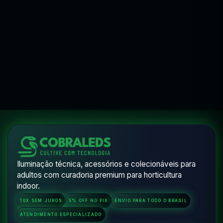
COMPRAR PELO WHATSAPP
COMPRAR
VER OPÇÕES
V
Flora Wear
Iluminação técnica, acessórios e colecionáveis para
adultos com curadoria premium para horticultura
indoor.
10X SEM JUROS
5% OFF NO PIX
ENVIO PARA TODO O BRASIL
ATENDIMENTO ESPECIALIZADO