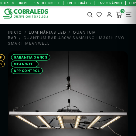
10X SEM JUROS
5% OFF NO PIX
FRETE GRÁTIS
ENVIO RÁPIDO
CUP
0
INÍCIO
/
LUMINÁRIAS LED
/
QUANTUM
BAR
/
QUANTUM BAR 480W SAMSUNG LM301H EVO
SMART MEANWELL
F
GARANTIA 3 ANOS
S
MEAN WELL
APP CONTROL