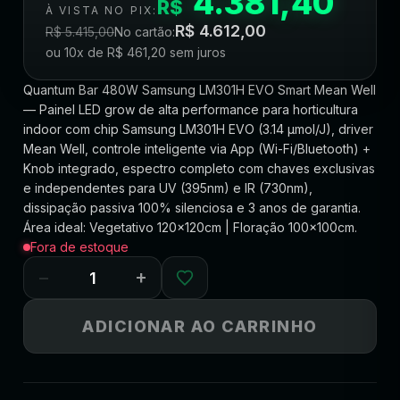
4.381,40
R$
À VISTA NO PIX:
R$
4.612,00
R$
5.415,00
No cartão:
ou 10x de
R$
461,20
sem juros
Quantum Bar 480W Samsung LM301H EVO Smart Mean Well
— Painel LED grow de alta performance para horticultura
indoor com chip Samsung LM301H EVO (3.14 µmol/J), driver
Mean Well, controle inteligente via App (Wi-Fi/Bluetooth) +
Knob integrado, espectro completo com chaves exclusivas
e independentes para UV (395nm) e IR (730nm),
dissipação passiva 100% silenciosa e 3 anos de garantia.
Área ideal: Vegetativo 120x120cm | Floração 100x100cm.
Fora de estoque
−
+
ADICIONAR AO CARRINHO