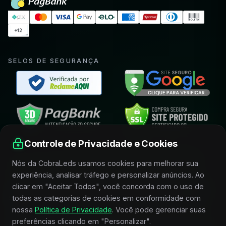
SELOS DE SEGURANÇA
Controle de Privacidade e Cookies
FIQUE POR DENTRO E RECEBA CONDIÇÕES
Nós da CobraLeds usamos cookies para melhorar sua
ESPECIAIS
experiência, analisar tráfego e personalizar anúncios. Ao
Receba novidades, lançamentos, promoções e conteúdos
clicar em "Aceitar Todos", você concorda com o uso de
selecionados sobre iluminação, acessórios e horticultura
todas as categorias de cookies em conformidade com
indoor.
nossa
Política de Privacidade
. Você pode gerenciar suas
preferências clicando em "Personalizar".
SEU MELHOR E-MAIL