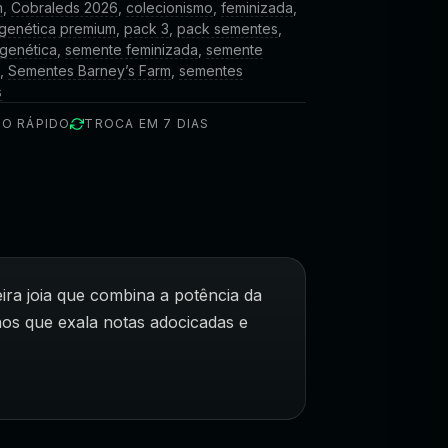
m
,
Cobraleds 2026
,
colecionismo
,
feminizada
,
genética premium
,
pack 3
,
pack sementes
,
genética
,
semente feminizada
,
semente
a
,
Sementes Barney’s Farm
,
sementes
s
IO RÁPIDO
TROCA EM 7 DIAS
ra joia que combina a potência da
os que exala notas adocicadas e