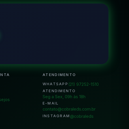
ONTA
ATENDIMENTO
a
(21) 97252-1510
WHATSAPP
ATENDIMENTO
Seg a Sex, 09h às 18h
sejos
E-MAIL
contato@cobraleds.com.br
@cobraleds
INSTAGRAM