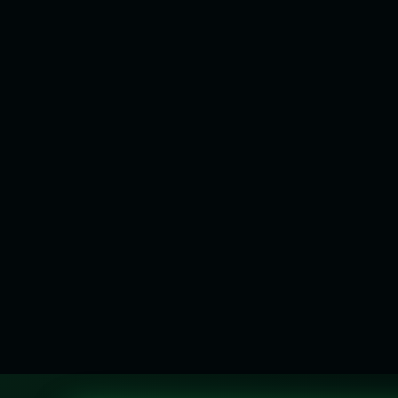
O Auto Cultivo é o Caminho!
‹
À VISTA NO PIX
R$
80,75
R$
85,00
No cartão:
ou 10x de
R$
8,50
sem juros
COMPRAR PELO WHATSAPP
VER OPÇÕES
Flora Wear