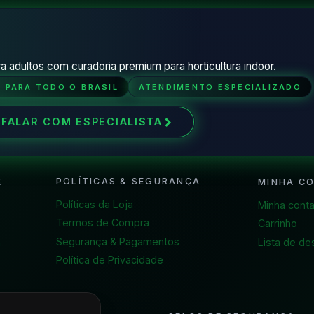
a adultos com curadoria premium para horticultura indoor.
O PARA TODO O BRASIL
ATENDIMENTO ESPECIALIZADO
FALAR COM ESPECIALISTA
POLÍTICAS & SEGURANÇA
E
MINHA C
Políticas da Loja
Minha cont
Termos de Compra
Carrinho
Segurança & Pagamentos
a
Lista de de
Política de Privacidade