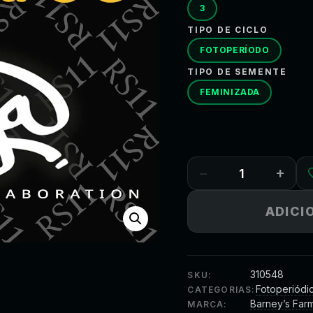
3
TIPO DE CICLO
FOTOPERÍODO
TIPO DE SEMENTE
FEMINIZADA
−
+
ADICI
310548
SKU:
Fotoperiódi
CATEGORIAS:
Barney’s Far
MARCA: