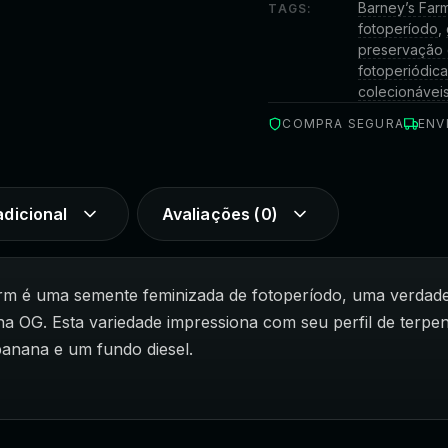
Barney’s Far
TAGS:
fotoperíodo
,
preservação 
fotoperiódic
colecionávei
COMPRA SEGURA
ENV
dicional
Avaliações (0)
m é uma semente feminizada de fotoperíodo, uma verdadei
 OG. Esta variedade impressiona com seu perfil de terpen
banana e um fundo diesel.