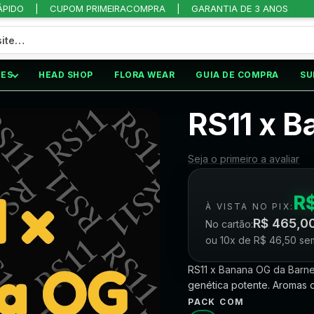
ÁPIDO
CUPOM PRIMEIRACOMPRA
GARANTIA DE 3 ANOS
ES
HEAD SHOP
FLORA WEAR
GUIA DE COMPRA
SU
/
RS11 X BANANA OG
RS11 x 
Seja o primeiro a avaliar
R
À VISTA NO PIX:
R$
465,0
No cartão:
ou 10x de
R$
46,50
sem
RS11 x Banana OG da Barne
genética potente. Aromas d
PACK COM