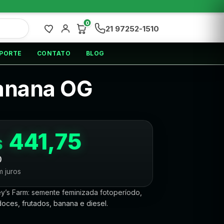
0
21 97252-1510
PORTE
CONTATO
BLOG
Banana OG
441,75
$
0
 juros
y’s Farm: semente feminizada fotoperíodo,
oces, frutados, banana e diesel.