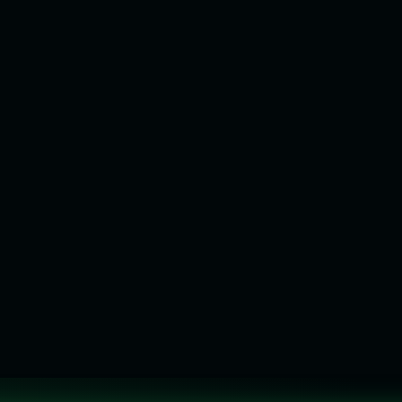
A Semente!
Auto Cultivo é o Caminh
À VISTA NO PIX
À VISTA NO PIX
R$
80,75
R$
122,55
R$
85,00
R$
129,00
No cartão:
No cartão:
ou 10x de
R$
8,50
sem juros
ou 10x de
R$
12,90
sem juros
COMPRAR PELO WHATSAPP
COMPRAR PELO WHATSAPP
VER OPÇÕES
VER OPÇÕES
Flora Wear
Flora Wear