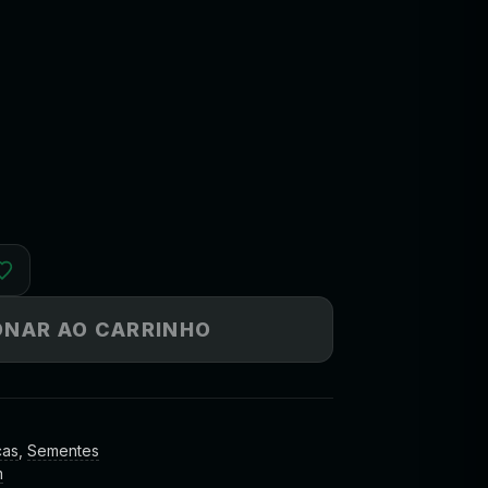
ONAR AO CARRINHO
cas
,
Sementes
m