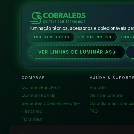
Iluminação técnica, acessórios e colecionáveis par
10X SEM JUROS
5% OFF NO PIX
ENVI
VER LINHAS DE LUMINÁRIAS
COMPRAR
AJUDA & SUPORT
Quantum Bars EVO
Suporte
Quantum Boards
Guia de compra
Sementes Colecionáveis 18+
Garantia e assistênci
Headshop
FAQ
Flora Wear