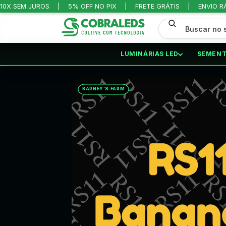
10X SEM JUROS
5% OFF NO PIX
FRETE GRÁTIS
ENVIO R
LUMINÁRIAS LED
SEMENT
INÍCIO
/
SEMENTES
/
FOTOPERIÓDICAS
BARNEY’S FARM