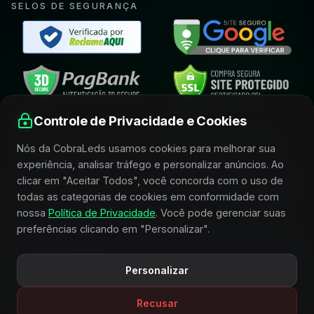
SELOS DE SEGURANÇA
Controle de Privacidade e Cookies
FIQUE POR DENTRO E RECEBA CONDIÇÕES
Nós da CobraLeds usamos cookies para melhorar sua
ESPECIAIS
experiência, analisar tráfego e personalizar anúncios. Ao
clicar em "Aceitar Todos", você concorda com o uso de
Receba novidades, lançamentos, promoções e conteúdos
selecionados sobre iluminação, acessórios e horticultura
todas as categorias de cookies em conformidade com
indoor.
nossa
Política de Privacidade
. Você pode gerenciar suas
preferências clicando em "Personalizar".
SEU MELHOR E-MAIL
Personalizar
QUERO RECEBER OFERTAS
Recusar