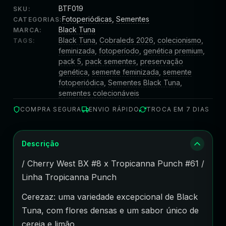
BTF019
SKU:
Fotoperiódicas
,
Sementes
CATEGORIAS:
Black Tuna
MARCA:
Black Tuna
,
Cobraleds 2026
,
colecionismo
,
TAGS:
feminizada
,
fotoperíodo
,
genética premium
,
pack 5
,
pack sementes
,
preservação
genética
,
semente feminizada
,
semente
fotoperiódica
,
Sementes Black Tuna
,
sementes colecionáveis
COMPRA SEGURA
ENVIO RÁPIDO
TROCA EM 7 DIAS
Descrição
/ Cherry West BX #8 x Tropicanna Punch #61 /
Linha Tropicanna Punch
Cerezaz: uma variedade excepcional de Black
Tuna, com flores densas e um sabor único de
cereja e limão.