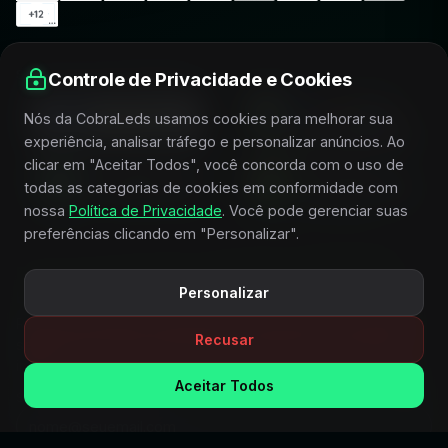
SELOS DE SEGURANÇA
Controle de Privacidade e Cookies
Nós da CobraLeds usamos cookies para melhorar sua
experiência, analisar tráfego e personalizar anúncios. Ao
clicar em "Aceitar Todos", você concorda com o uso de
todas as categorias de cookies em conformidade com
nossa
Política de Privacidade
. Você pode gerenciar suas
preferências clicando em "Personalizar".
FIQUE POR DENTRO E RECEBA CONDIÇÕES
Personalizar
ESPECIAIS
Receba novidades, lançamentos, promoções e conteúdos
Recusar
selecionados sobre iluminação, acessórios e horticultura
indoor.
Aceitar Todos
SEU MELHOR E-MAIL