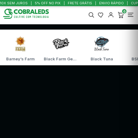
10X SEM JUROS
5% OFF NO PIX
FRETE GRÁTIS
ENVIO RÁPIDO
CUP
0
Barney’s Farm
Black Farm Genetix
Black Tuna
BS