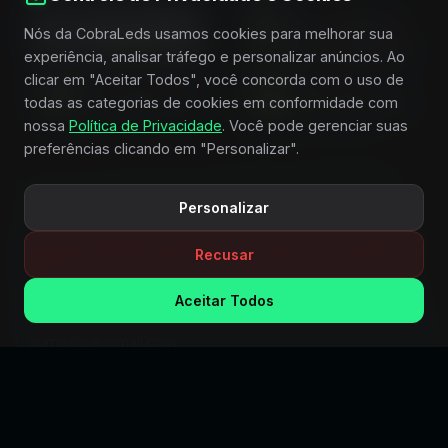
Nós da CobraLeds usamos cookies para melhorar sua
experiência, analisar tráfego e personalizar anúncios. Ao
clicar em "Aceitar Todos", você concorda com o uso de
todas as categorias de cookies em conformidade com
nossa
Política de Privacidade
. Você pode gerenciar suas
preferências clicando em "Personalizar".
FIQUE POR DENTRO E RECEBA CONDIÇÕES
Personalizar
ESPECIAIS
Receba novidades, lançamentos, promoções e conteúdos
Recusar
selecionados sobre iluminação, acessórios e horticultura
indoor.
Aceitar Todos
SEU MELHOR E-MAIL
QUERO RECEBER OFERTAS