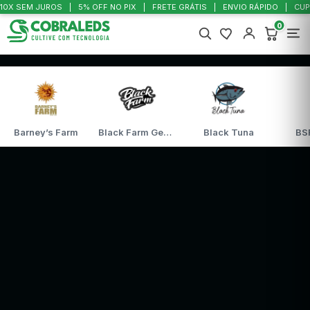
10X SEM JUROS
5% OFF NO PIX
FRETE GRÁTIS
ENVIO RÁPIDO
CUP
0
Barney’s Farm
Black Farm Genetix
Black Tuna
BS