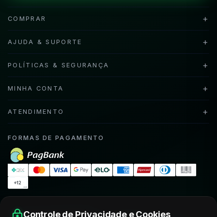
+
COMPRAR
+
AJUDA & SUPORTE
+
POLÍTICAS & SEGURANÇA
+
MINHA CONTA
+
ATENDIMENTO
FORMAS DE PAGAMENTO
SELOS DE SEGURANÇA
Controle de Privacidade e Cookies