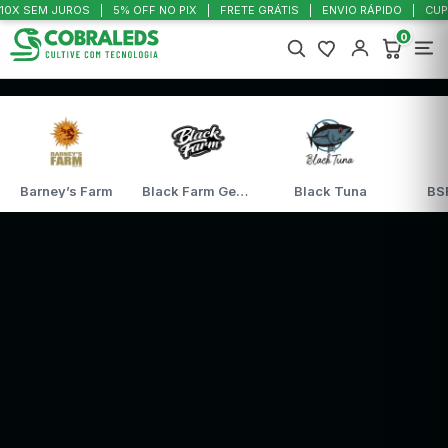
10X SEM JUROS
5% OFF NO PIX
FRETE GRÁTIS
ENVIO RÁPIDO
CUP
0
Barney’s Farm
Black Farm Genetix
Black Tuna
BS