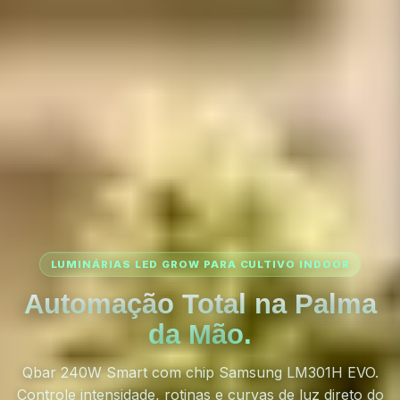
LUMINÁRIAS LED GROW PARA CULTIVO INDOOR
Automação Total na Palma
da Mão.
Qbar 240W Smart com chip Samsung LM301H EVO.
Controle intensidade, rotinas e curvas de luz direto do