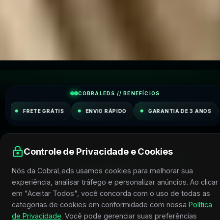
COBRALEDS // BENEFÍCIOS
GRÁTIS
ENVIO RÁPIDO
GARANTIA DE 3 ANOS
CUPOM: P
Controle de Privacidade e Cookies
AS MARCAS POR TRÁS DA ALTA
PERFORMANCE
Nós da CobraLeds usamos cookies para melhorar sua
experiência, analisar tráfego e personalizar anúncios. Ao clicar
Luminárias e soluções de iluminação de fabricantes que
em "Aceitar Todos", você concorda com o uso de todas as
unem inovação, qualidade e resultado.
categorias de cookies em conformidade com nossa
Política
de Privacidade
. Você pode gerenciar suas preferências