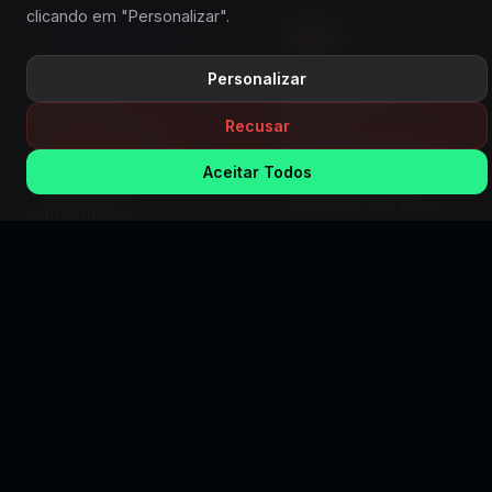
clicando em "Personalizar".
Personalizar
LEDS DE ALTA
DRIVERS COM
EFICIÊNCIA
CONFIABILIDADE
GLOBAL
Tecnologia reconhecida
Recusar
Fontes e drivers com
pela performance,
estabilidade, segurança e
eficiência energética e
Aceitar Todos
durabilidade para
consistência luminosa no
luminárias que exigem
cultivo indoor.
alto padrão de entrega.
LUMINÁRIAS LED PARA CULTIVO
INDOOR
Potência, eficiência e controle para montar ou
evoluir seu setup.